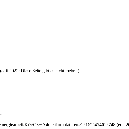
(edit 2022: Diese Seite gibt es nicht mehr...)
:
g-Energiearbeit-Kr%C3%A4uterformulaturen-/121655454612748
(edit 2