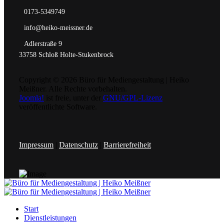
0173-5349749
info@heiko-meissner.de
Adlerstraße 9
33758 Schloß Holte-Stukenbrock
Copyright © 2026 Büro für Mediengestaltung | Heiko
Meißner. Alle Rechte vorbehalten.
Joomla!
ist freie, unter der
GNU/GPL-Lizenz
veröffentlichte Software.
Impressum
|
Datenschutz
|
Barrierefreiheit
Start
Dienstleistungen