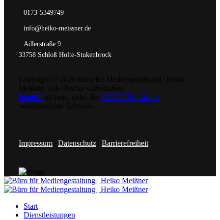
0173-5349749
info@heiko-meissner.de
Adlerstraße 9
33758 Schloß Holte-Stukenbrock
Copyright © 2026 Büro für Mediengestaltung | Heiko
Meißner. Alle Rechte vorbehalten.
Joomla!
ist freie, unter der
GNU/GPL-Lizenz
veröffentlichte Software.
Impressum
|
Datenschutz
|
Barrierefreiheit
Start
Dienstleistungen