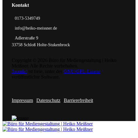
Kontakt
0173-5349749
info@heiko-meissner.de
Adlerstraße 9
33758 Schloß Holte-Stukenbrock
Copyright © 2026 Büro für Mediengestaltung | Heiko
Meißner. Alle Rechte vorbehalten.
Joomla!
ist freie, unter der
GNU/GPL-Lizenz
veröffentlichte Software.
Impressum
|
Datenschutz
|
Barrierefreiheit