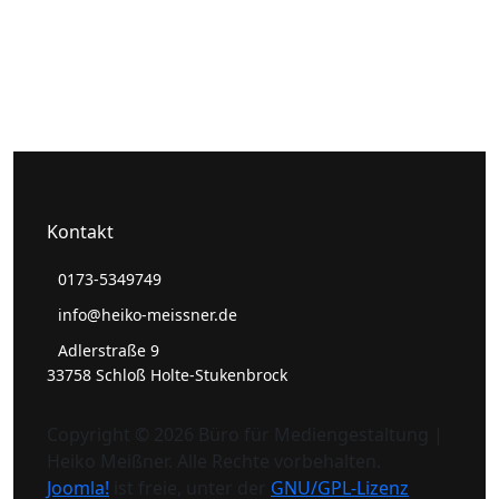
Kontakt
0173-5349749
info@heiko-meissner.de
Adlerstraße 9
33758 Schloß Holte-Stukenbrock
Copyright © 2026 Büro für Mediengestaltung |
Heiko Meißner. Alle Rechte vorbehalten.
Joomla!
ist freie, unter der
GNU/GPL-Lizenz