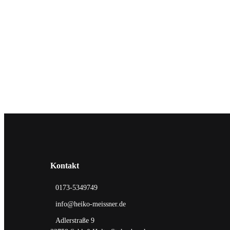
Kontakt
0173-5349749
info@heiko-meissner.de
Adlerstraße 9