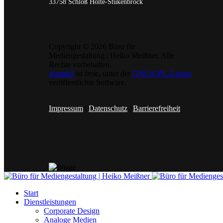
33758 Schloß Holte-Stukenbrock
Copyright © 2026 Büro für
Mediengestaltung | Heiko Meißner. Alle
Rechte vorbehalten.
Joomla!
ist freie, unter der
GNU/GPL-Lizenz
veröffentlichte Software.
Impressum
|
Datenschutz
|
Barrierefreiheit
Start
Dienstleistungen
Corporate Design
Analoge Medien