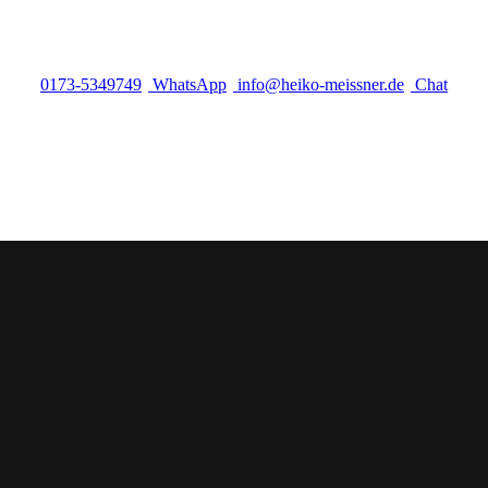
0173-5349749
WhatsApp
info@heiko-meissner.de
Chat