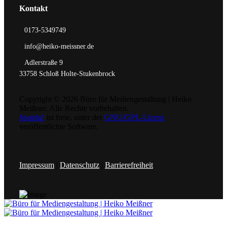
Kontakt
0173-5349749
info@heiko-meissner.de
Adlerstraße 9
33758 Schloß Holte-Stukenbrock
Copyright © 2026 Büro für Mediengestaltung | Heiko
Meißner. Alle Rechte vorbehalten.
Joomla!
ist freie, unter der
GNU/GPL-Lizenz
veröffentlichte Software.
Impressum
|
Datenschutz
|
Barrierefreiheit