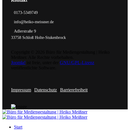
Kontakt
0173-5349749
info@heiko-meissner.de
Adlerstraße 9
33758 Schloß Holte-Stukenbrock
Copyright © 2026 Büro für Mediengestaltung | Heiko
Meißner. Alle Rechte vorbehalten.
Joomla!
ist freie, unter der
GNU/GPL-Lizenz
veröffentlichte Software.
Impressum
|
Datenschutz
|
Barrierefreiheit
Start