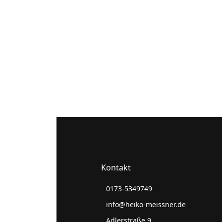
Kontakt
0173-5349749
info@heiko-meissner.de
Adlerstraße 9