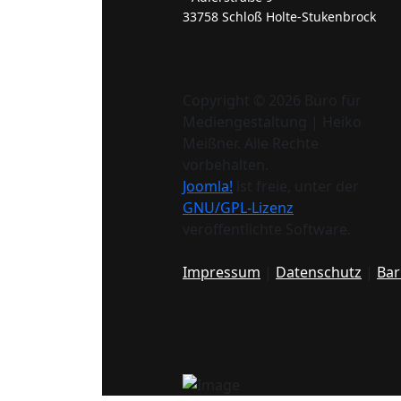
33758 Schloß Holte-Stukenbrock
Copyright © 2026 Büro für
Mediengestaltung | Heiko
Meißner. Alle Rechte
vorbehalten.
Joomla!
ist freie, unter der
GNU/GPL-Lizenz
veröffentlichte Software.
Impressum
|
Datenschutz
|
Bar