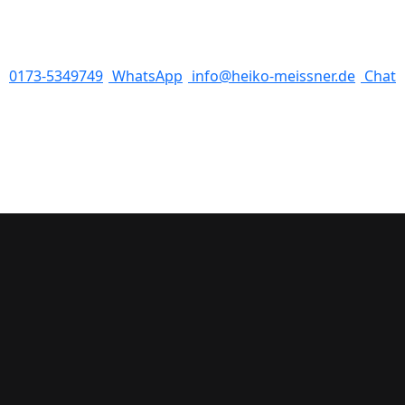
0173-5349749
WhatsApp
info@heiko-meissner.de
Chat