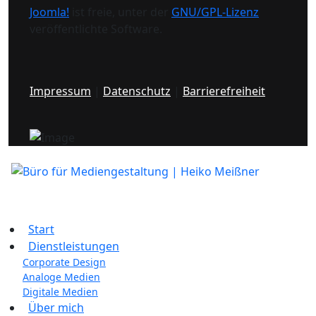
Joomla!
ist freie, unter der
GNU/GPL-Lizenz
veröffentlichte Software.
Impressum
|
Datenschutz
|
Barrierefreiheit
Start
Dienstleistungen
Corporate Design
Analoge Medien
Digitale Medien
Über mich