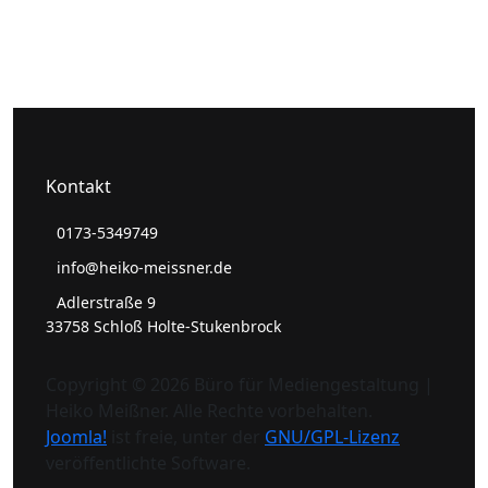
Kontakt
0173-5349749
info@heiko-meissner.de
Adlerstraße 9
33758 Schloß Holte-Stukenbrock
Copyright © 2026 Büro für Mediengestaltung |
Heiko Meißner. Alle Rechte vorbehalten.
Joomla!
ist freie, unter der
GNU/GPL-Lizenz
veröffentlichte Software.