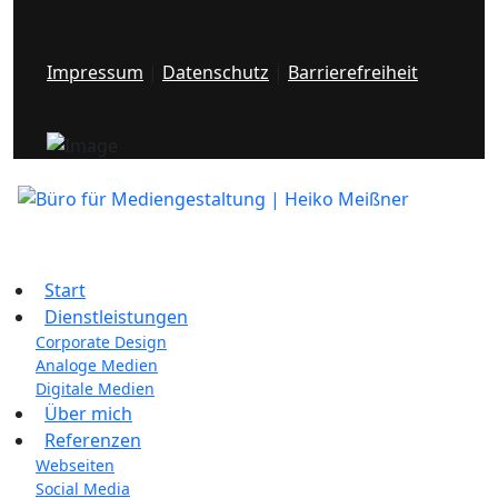
Impressum
|
Datenschutz
|
Barrierefreiheit
Start
Dienstleistungen
Corporate Design
Analoge Medien
Digitale Medien
Über mich
Referenzen
Webseiten
Social Media