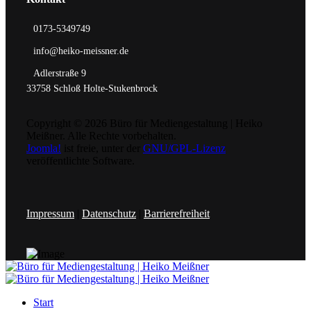
0173-5349749
info@heiko-meissner.de
Adlerstraße 9
33758 Schloß Holte-Stukenbrock
Copyright © 2026 Büro für Mediengestaltung | Heiko
Meißner. Alle Rechte vorbehalten.
Joomla!
ist freie, unter der
GNU/GPL-Lizenz
veröffentlichte Software.
Impressum
|
Datenschutz
|
Barrierefreiheit
Start