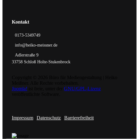
Kontakt
0173-5349749
info@heiko-meissner.de
Adlerstraße 9
33758 Schloß Holte-Stukenbrock
Copyright © 2026 Büro für Mediengestaltung | Heiko
Meißner. Alle Rechte vorbehalten.
Joomla!
ist freie, unter der
GNU/GPL-Lizenz
veröffentlichte Software.
Impressum
|
Datenschutz
|
Barrierefreiheit